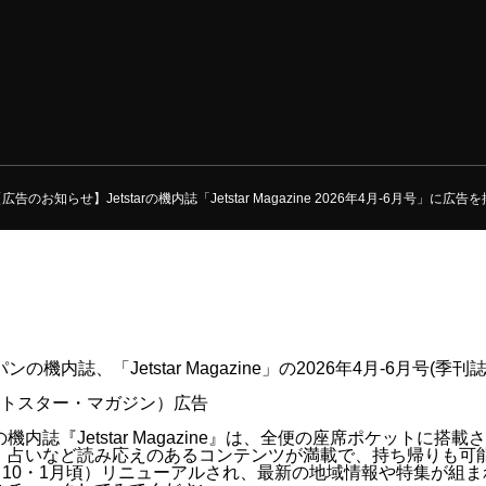
広告のお知らせ】Jetstarの機内誌「Jetstar Magazine 2026年4月‐6月号」に広
機内誌、「Jetstar Magazine」の2026年4月‐6月号(季刊誌
内誌『Jetstar Magazine』は、全便の座席ポケットに搭
、占いなど読み応えのあるコンテンツが満載で、持ち帰りも可
・10・1月頃）リニューアルされ、最新の地域情報や特集が組